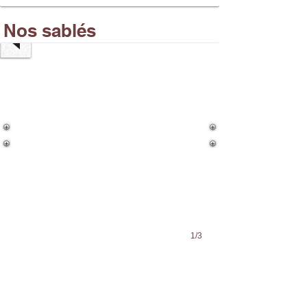
AU
CACAO
Nos sablés
100
GR
1/3