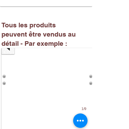
ROULES
Tous les produits
VANILLE
peuvent être vendus au
CHOCOLAT
détail - Par exemple :
1/9